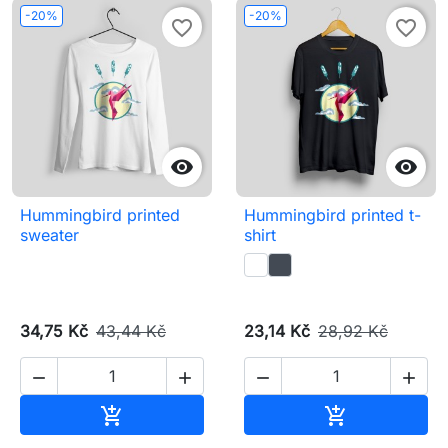
-20%
-20%
favorite_border
favorite_border


Hummingbird printed
Hummingbird printed t-
sweater
shirt
34,75 Kč
43,44 Kč
23,14 Kč
28,92 Kč




Přidat do košíku
Přidat do koš

