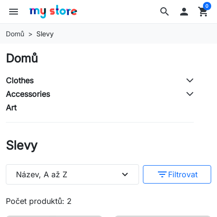
0
menu
search

shopping_cart
Domů
Slevy
Domů
Clothes
Accessories
Art
Slevy
expand_more
filter_list
Název, A až Z
Filtrovat
Počet produktů: 2